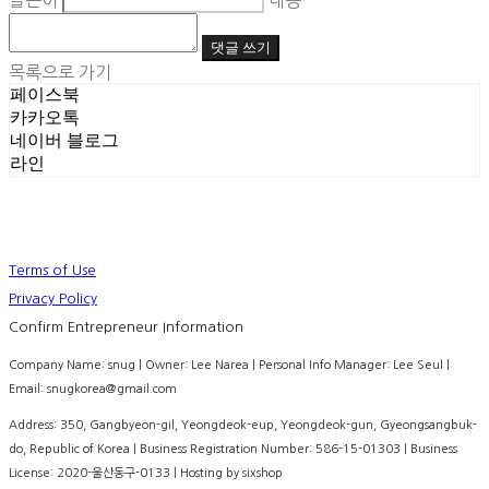
글쓴이
내용
댓글 쓰기
목록으로 가기
페이스북
카카오톡
네이버 블로그
라인
Terms of Use
Privacy Policy
Confirm Entrepreneur Information
Company Name: snug | Owner: Lee Narea | Personal Info Manager: Lee Seul |
Email: snugkorea@gmail.com
Address: 350, Gangbyeon-gil, Yeongdeok-eup, Yeongdeok-gun, Gyeongsangbuk-
do, Republic of Korea | Business Registration Number:
586-15-01303
| Business
License:
2020-울산동구-0133
| Hosting by sixshop