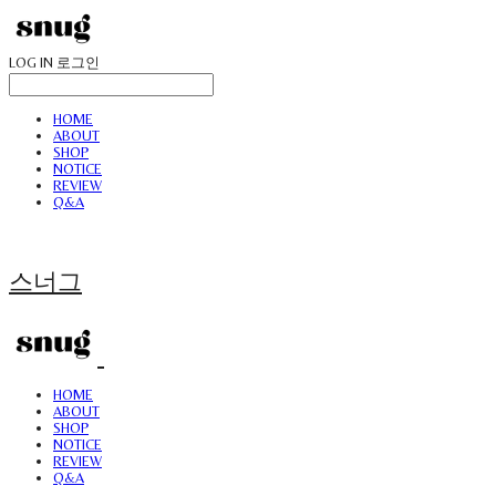
LOG IN
로그인
HOME
ABOUT
SHOP
NOTICE
REVIEW
Q&A
스너그
HOME
ABOUT
SHOP
NOTICE
REVIEW
Q&A