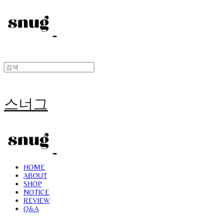
스너그
HOME
ABOUT
SHOP
NOTICE
REVIEW
Q&A