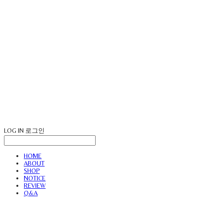
LOG IN
로그인
HOME
ABOUT
SHOP
NOTICE
REVIEW
Q&A