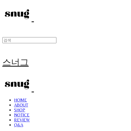
스너그
HOME
ABOUT
SHOP
NOTICE
REVIEW
Q&A