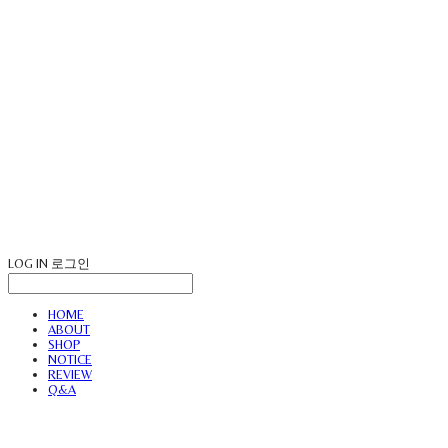
LOG IN
로그인
HOME
ABOUT
SHOP
NOTICE
REVIEW
Q&A