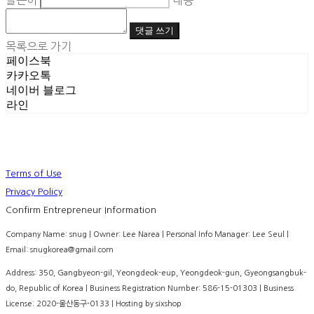
글쓴이
내용
댓글 쓰기
목록으로 가기
페이스북
카카오톡
네이버 블로그
라인
Terms of Use
Privacy Policy
Confirm Entrepreneur Information
Company Name: snug | Owner: Lee Narea | Personal Info Manager: Lee Seul |
Email: snugkorea@gmail.com
Address: 350, Gangbyeon-gil, Yeongdeok-eup, Yeongdeok-gun, Gyeongsangbuk-
do, Republic of Korea | Business Registration Number:
586-15-01303
| Business
License:
2020-울산동구-0133
| Hosting by sixshop