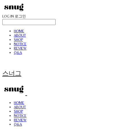
LOG IN
로그인
HOME
ABOUT
SHOP
NOTICE
REVIEW
Q&A
스너그
HOME
ABOUT
SHOP
NOTICE
REVIEW
Q&A