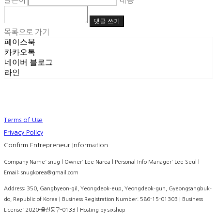
글쓴이
내용
댓글 쓰기
목록으로 가기
페이스북
카카오톡
네이버 블로그
라인
Terms of Use
Privacy Policy
Confirm Entrepreneur Information
Company Name: snug | Owner: Lee Narea | Personal Info Manager: Lee Seul |
Email: snugkorea@gmail.com
Address: 350, Gangbyeon-gil, Yeongdeok-eup, Yeongdeok-gun, Gyeongsangbuk-
do, Republic of Korea | Business Registration Number:
586-15-01303
| Business
License:
2020-울산동구-0133
| Hosting by sixshop