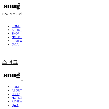
LOG IN
로그인
HOME
ABOUT
SHOP
NOTICE
REVIEW
Q&A
스너그
HOME
ABOUT
SHOP
NOTICE
REVIEW
Q&A