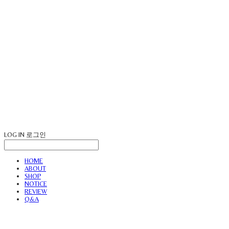
LOG IN
로그인
HOME
ABOUT
SHOP
NOTICE
REVIEW
Q&A