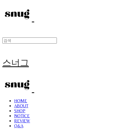
스너그
HOME
ABOUT
SHOP
NOTICE
REVIEW
Q&A