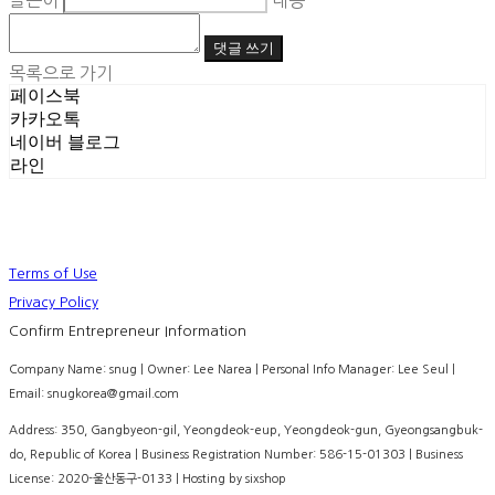
글쓴이
내용
댓글 쓰기
목록으로 가기
페이스북
카카오톡
네이버 블로그
라인
Terms of Use
Privacy Policy
Confirm Entrepreneur Information
Company Name: snug | Owner: Lee Narea | Personal Info Manager: Lee Seul |
Email: snugkorea@gmail.com
Address: 350, Gangbyeon-gil, Yeongdeok-eup, Yeongdeok-gun, Gyeongsangbuk-
do, Republic of Korea | Business Registration Number:
586-15-01303
| Business
License:
2020-울산동구-0133
| Hosting by sixshop