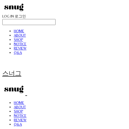
LOG IN
로그인
HOME
ABOUT
SHOP
NOTICE
REVIEW
Q&A
스너그
HOME
ABOUT
SHOP
NOTICE
REVIEW
Q&A