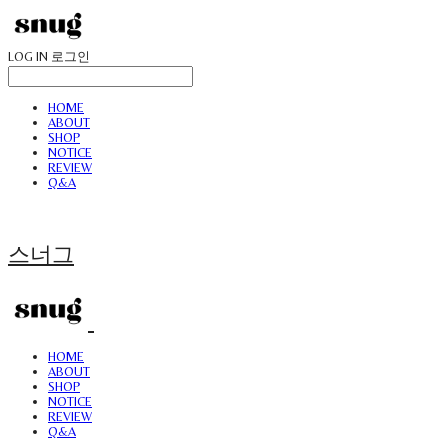
LOG IN
로그인
HOME
ABOUT
SHOP
NOTICE
REVIEW
Q&A
스너그
HOME
ABOUT
SHOP
NOTICE
REVIEW
Q&A