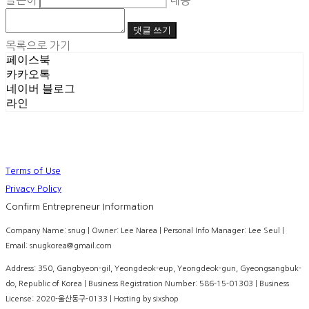
글쓴이
내용
댓글 쓰기
목록으로 가기
페이스북
카카오톡
네이버 블로그
라인
Terms of Use
Privacy Policy
Confirm Entrepreneur Information
Company Name: snug | Owner: Lee Narea | Personal Info Manager: Lee Seul |
Email: snugkorea@gmail.com
Address: 350, Gangbyeon-gil, Yeongdeok-eup, Yeongdeok-gun, Gyeongsangbuk-
do, Republic of Korea | Business Registration Number:
586-15-01303
| Business
License:
2020-울산동구-0133
| Hosting by sixshop