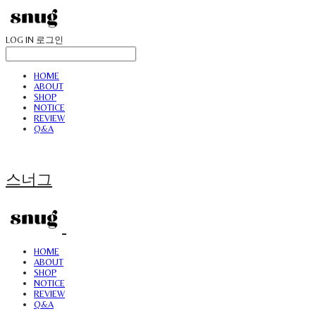
LOG IN
로그인
HOME
ABOUT
SHOP
NOTICE
REVIEW
Q&A
스너그
HOME
ABOUT
SHOP
NOTICE
REVIEW
Q&A