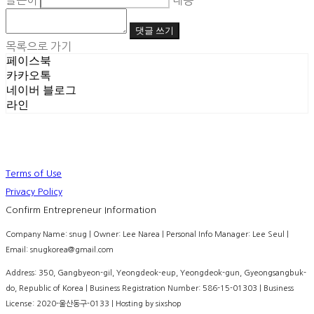
글쓴이
내용
댓글 쓰기
목록으로 가기
페이스북
카카오톡
네이버 블로그
라인
Terms of Use
Privacy Policy
Confirm Entrepreneur Information
Company Name: snug | Owner: Lee Narea | Personal Info Manager: Lee Seul |
Email: snugkorea@gmail.com
Address: 350, Gangbyeon-gil, Yeongdeok-eup, Yeongdeok-gun, Gyeongsangbuk-
do, Republic of Korea | Business Registration Number:
586-15-01303
| Business
License:
2020-울산동구-0133
| Hosting by sixshop