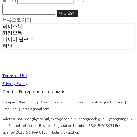
글쓴이
내용
댓글 쓰기
목록으로 가기
페이스북
카카오톡
네이버 블로그
라인
Terms of Use
Privacy Policy
Confirm Entrepreneur Information
Company Name: snug | Owner: Lee Narea | Personal Info Manager: Lee Seul |
Email: snugkorea@gmail.com
Address: 350, Gangbyeon-gil, Yeongdeok-eup, Yeongdeok-gun, Gyeongsangbuk-
do, Republic of Korea | Business Registration Number:
586-15-01303
| Business
License:
2020-울산동구-0133
| Hosting by sixshop