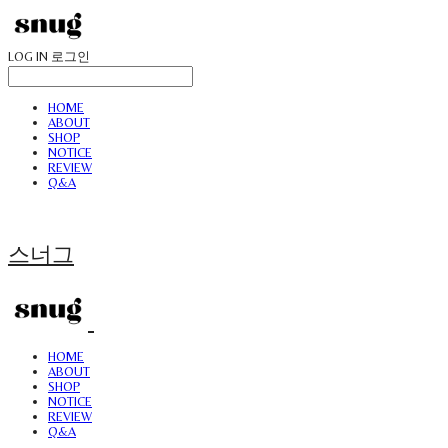
LOG IN
로그인
HOME
ABOUT
SHOP
NOTICE
REVIEW
Q&A
스너그
HOME
ABOUT
SHOP
NOTICE
REVIEW
Q&A