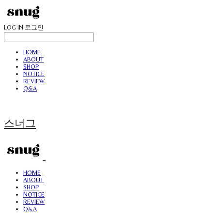
LOG IN
로그인
HOME
ABOUT
SHOP
NOTICE
REVIEW
Q&A
스너그
HOME
ABOUT
SHOP
NOTICE
REVIEW
Q&A