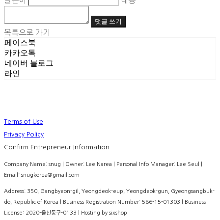
글쓴이
내용
댓글 쓰기
목록으로 가기
페이스북
카카오톡
네이버 블로그
라인
Terms of Use
Privacy Policy
Confirm Entrepreneur Information
Company Name: snug | Owner: Lee Narea | Personal Info Manager: Lee Seul |
Email: snugkorea@gmail.com
Address: 350, Gangbyeon-gil, Yeongdeok-eup, Yeongdeok-gun, Gyeongsangbuk-
do, Republic of Korea | Business Registration Number:
586-15-01303
| Business
License:
2020-울산동구-0133
| Hosting by sixshop