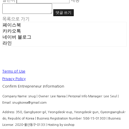
글쓴이
내용
댓글 쓰기
목록으로 가기
페이스북
카카오톡
네이버 블로그
라인
Terms of Use
Privacy Policy
Confirm Entrepreneur Information
Company Name: snug | Owner: Lee Narea | Personal Info Manager: Lee Seul |
Email: snugkorea@gmail.com
Address: 350, Gangbyeon-gil, Yeongdeok-eup, Yeongdeok-gun, Gyeongsangbuk-
do, Republic of Korea | Business Registration Number:
586-15-01303
| Business
License:
2020-울산동구-0133
| Hosting by sixshop