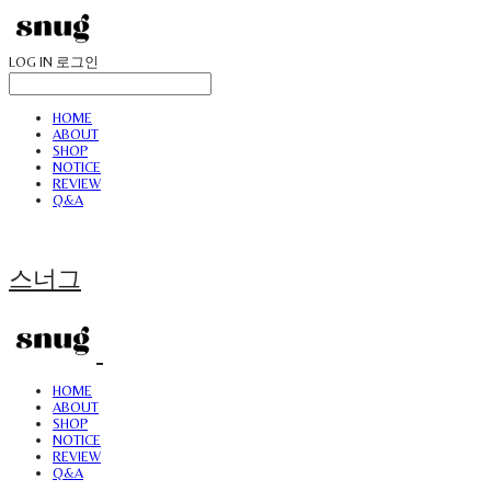
LOG IN
로그인
HOME
ABOUT
SHOP
NOTICE
REVIEW
Q&A
스너그
HOME
ABOUT
SHOP
NOTICE
REVIEW
Q&A