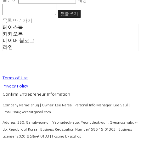
글쓴이
내용
댓글 쓰기
목록으로 가기
페이스북
카카오톡
네이버 블로그
라인
Terms of Use
Privacy Policy
Confirm Entrepreneur Information
Company Name: snug | Owner: Lee Narea | Personal Info Manager: Lee Seul |
Email: snugkorea@gmail.com
Address: 350, Gangbyeon-gil, Yeongdeok-eup, Yeongdeok-gun, Gyeongsangbuk-
do, Republic of Korea | Business Registration Number:
586-15-01303
| Business
License:
2020-울산동구-0133
| Hosting by sixshop