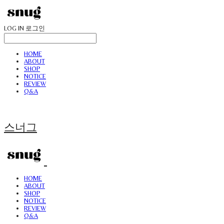
LOG IN
로그인
HOME
ABOUT
SHOP
NOTICE
REVIEW
Q&A
스너그
HOME
ABOUT
SHOP
NOTICE
REVIEW
Q&A