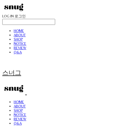
LOG IN
로그인
HOME
ABOUT
SHOP
NOTICE
REVIEW
Q&A
스너그
HOME
ABOUT
SHOP
NOTICE
REVIEW
Q&A