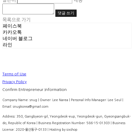
글쓴이
내용
댓글 쓰기
목록으로 가기
페이스북
카카오톡
네이버 블로그
라인
Terms of Use
Privacy Policy
Confirm Entrepreneur Information
Company Name: snug | Owner: Lee Narea | Personal Info Manager: Lee Seul |
Email: snugkorea@gmail.com
Address: 350, Gangbyeon-gil, Yeongdeok-eup, Yeongdeok-gun, Gyeongsangbuk-
do, Republic of Korea | Business Registration Number:
586-15-01303
| Business
License:
2020-울산동구-0133
| Hosting by sixshop