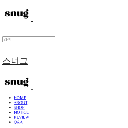
스너그
HOME
ABOUT
SHOP
NOTICE
REVIEW
Q&A