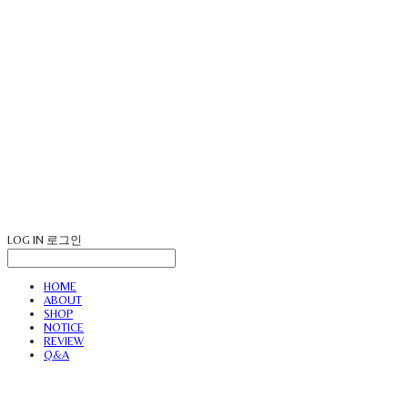
LOG IN
로그인
HOME
ABOUT
SHOP
NOTICE
REVIEW
Q&A