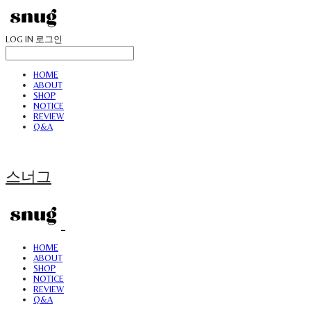
LOG IN
로그인
HOME
ABOUT
SHOP
NOTICE
REVIEW
Q&A
스너그
HOME
ABOUT
SHOP
NOTICE
REVIEW
Q&A