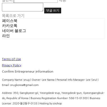
글쓴이
내용
댓글 쓰기
목록으로 가기
페이스북
카카오톡
네이버 블로그
라인
Terms of Use
Privacy Policy
Confirm Entrepreneur Information
Company Name: snug | Owner: Lee Narea | Personal Info Manager: Lee Seul |
Email: snugkorea@gmail.com
Address: 350, Gangbyeon-gil, Yeongdeok-eup, Yeongdeok-gun, Gyeongsangbuk-
do, Republic of Korea | Business Registration Number:
586-15-01303
| Business
License:
2020-울산동구-0133
| Hosting by sixshop