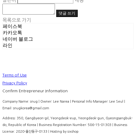
글쓴이
내용
댓글 쓰기
목록으로 가기
페이스북
카카오톡
네이버 블로그
라인
Terms of Use
Privacy Policy
Confirm Entrepreneur Information
Company Name: snug | Owner: Lee Narea | Personal Info Manager: Lee Seul |
Email: snugkorea@gmail.com
Address: 350, Gangbyeon-gil, Yeongdeok-eup, Yeongdeok-gun, Gyeongsangbuk-
do, Republic of Korea | Business Registration Number:
586-15-01303
| Business
License:
2020-울산동구-0133
| Hosting by sixshop