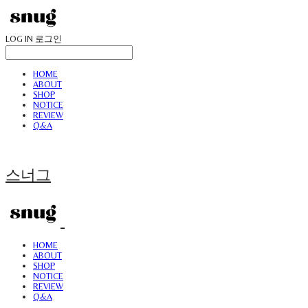
LOG IN
로그인
HOME
ABOUT
SHOP
NOTICE
REVIEW
Q&A
스너그
HOME
ABOUT
SHOP
NOTICE
REVIEW
Q&A