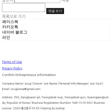
글쓴이
내용
댓글 쓰기
목록으로 가기
페이스북
카카오톡
네이버 블로그
라인
Terms of Use
Privacy Policy
Confirm Entrepreneur Information
Company Name: snug | Owner: Lee Narea | Personal Info Manager: Lee Seul |
Email: snugkorea@gmail.com
Address: 350, Gangbyeon-gil, Yeongdeok-eup, Yeongdeok-gun, Gyeongsangbuk-
do, Republic of Korea | Business Registration Number:
586-15-01303
| Business
License:
2020-울산동구-0133
| Hosting by sixshop