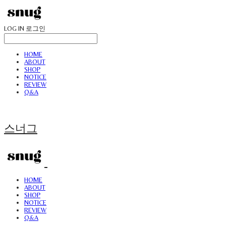
LOG IN
로그인
HOME
ABOUT
SHOP
NOTICE
REVIEW
Q&A
스너그
HOME
ABOUT
SHOP
NOTICE
REVIEW
Q&A