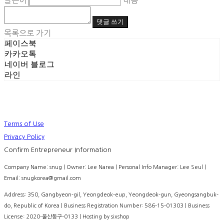
글쓴이
내용
댓글 쓰기
목록으로 가기
페이스북
카카오톡
네이버 블로그
라인
Terms of Use
Privacy Policy
Confirm Entrepreneur Information
Company Name: snug | Owner: Lee Narea | Personal Info Manager: Lee Seul |
Email: snugkorea@gmail.com
Address: 350, Gangbyeon-gil, Yeongdeok-eup, Yeongdeok-gun, Gyeongsangbuk-
do, Republic of Korea | Business Registration Number:
586-15-01303
| Business
License:
2020-울산동구-0133
| Hosting by sixshop