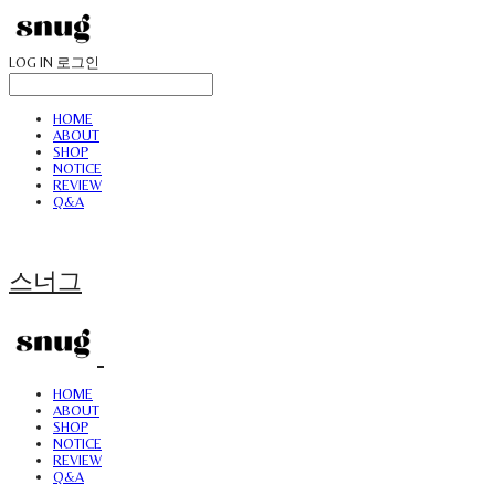
LOG IN
로그인
HOME
ABOUT
SHOP
NOTICE
REVIEW
Q&A
스너그
HOME
ABOUT
SHOP
NOTICE
REVIEW
Q&A