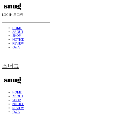
LOG IN
로그인
HOME
ABOUT
SHOP
NOTICE
REVIEW
Q&A
스너그
HOME
ABOUT
SHOP
NOTICE
REVIEW
Q&A