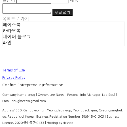
글쓴이
내용
댓글 쓰기
목록으로 가기
페이스북
카카오톡
네이버 블로그
라인
Terms of Use
Privacy Policy
Confirm Entrepreneur Information
Company Name: snug | Owner: Lee Narea | Personal Info Manager: Lee Seul |
Email: snugkorea@gmail.com
Address: 350, Gangbyeon-gil, Yeongdeok-eup, Yeongdeok-gun, Gyeongsangbuk-
do, Republic of Korea | Business Registration Number:
586-15-01303
| Business
License:
2020-울산동구-0133
| Hosting by sixshop