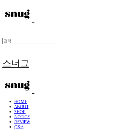
스너그
HOME
ABOUT
SHOP
NOTICE
REVIEW
Q&A