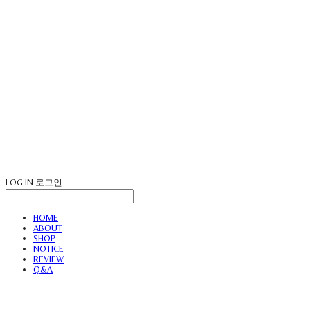
LOG IN
로그인
HOME
ABOUT
SHOP
NOTICE
REVIEW
Q&A