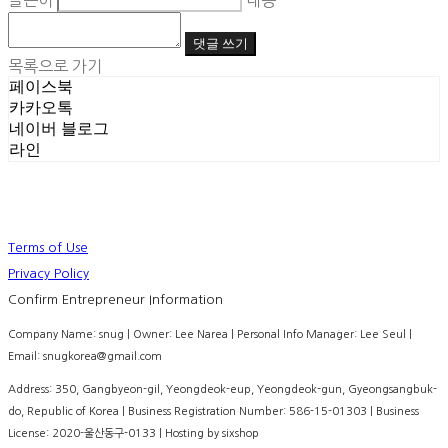
글쓴이
내용
댓글 쓰기
목록으로 가기
페이스북
카카오톡
네이버 블로그
라인
Terms of Use
Privacy Policy
Confirm Entrepreneur Information
Company Name: snug | Owner: Lee Narea | Personal Info Manager: Lee Seul |
Email: snugkorea@gmail.com
Address: 350, Gangbyeon-gil, Yeongdeok-eup, Yeongdeok-gun, Gyeongsangbuk-
do, Republic of Korea | Business Registration Number:
586-15-01303
| Business
License:
2020-울산동구-0133
| Hosting by sixshop