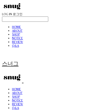
LOG IN
로그인
HOME
ABOUT
SHOP
NOTICE
REVIEW
Q&A
스너그
HOME
ABOUT
SHOP
NOTICE
REVIEW
Q&A