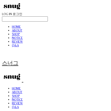
LOG IN
로그인
HOME
ABOUT
SHOP
NOTICE
REVIEW
Q&A
스너그
HOME
ABOUT
SHOP
NOTICE
REVIEW
Q&A