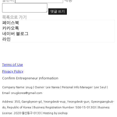
글쓴이
내용
댓글 쓰기
목록으로 가기
페이스북
카카오톡
네이버 블로그
라인
Terms of Use
Privacy Policy
Confirm Entrepreneur Information
Company Name: snug | Owner: Lee Narea | Personal Info Manager: Lee Seul |
Email: snugkorea@gmail.com
Address: 350, Gangbyeon-gil, Yeongdeok-eup, Yeongdeok-gun, Gyeongsangbuk-
do, Republic of Korea | Business Registration Number:
586-15-01303
| Business
License:
2020-울산동구-0133
| Hosting by sixshop