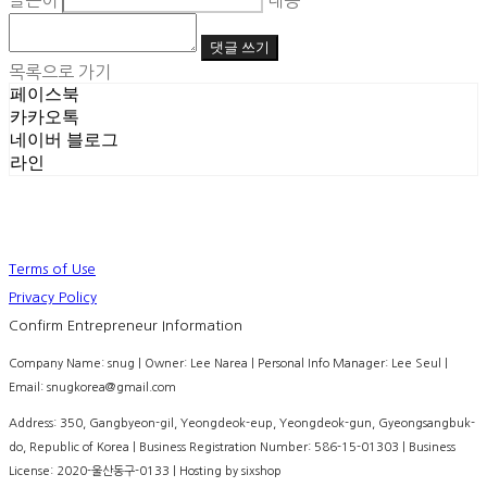
글쓴이
내용
댓글 쓰기
목록으로 가기
페이스북
카카오톡
네이버 블로그
라인
Terms of Use
Privacy Policy
Confirm Entrepreneur Information
Company Name: snug | Owner: Lee Narea | Personal Info Manager: Lee Seul |
Email: snugkorea@gmail.com
Address: 350, Gangbyeon-gil, Yeongdeok-eup, Yeongdeok-gun, Gyeongsangbuk-
do, Republic of Korea | Business Registration Number:
586-15-01303
| Business
License:
2020-울산동구-0133
| Hosting by sixshop