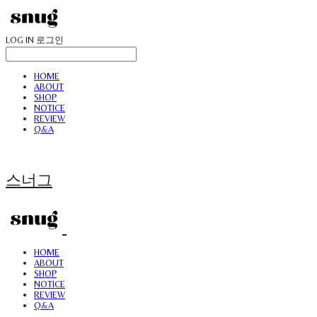
LOG IN
로그인
HOME
ABOUT
SHOP
NOTICE
REVIEW
Q&A
스너그
HOME
ABOUT
SHOP
NOTICE
REVIEW
Q&A