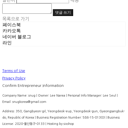
글쓴이
내용
댓글 쓰기
목록으로 가기
페이스북
카카오톡
네이버 블로그
라인
Terms of Use
Privacy Policy
Confirm Entrepreneur Information
Company Name: snug | Owner: Lee Narea | Personal Info Manager: Lee Seul |
Email: snugkorea@gmail.com
Address: 350, Gangbyeon-gil, Yeongdeok-eup, Yeongdeok-gun, Gyeongsangbuk-
do, Republic of Korea | Business Registration Number:
586-15-01303
| Business
License:
2020-울산동구-0133
| Hosting by sixshop