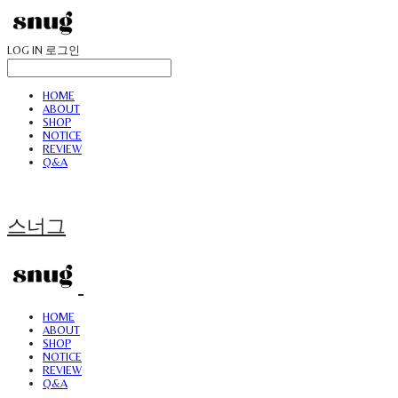
LOG IN
로그인
HOME
ABOUT
SHOP
NOTICE
REVIEW
Q&A
스너그
HOME
ABOUT
SHOP
NOTICE
REVIEW
Q&A