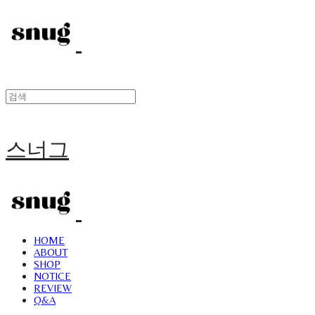
스너그
HOME
ABOUT
SHOP
NOTICE
REVIEW
Q&A