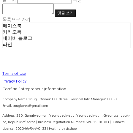
글쓴이
내용
댓글 쓰기
목록으로 가기
페이스북
카카오톡
네이버 블로그
라인
Terms of Use
Privacy Policy
Confirm Entrepreneur Information
Company Name: snug | Owner: Lee Narea | Personal Info Manager: Lee Seul |
Email: snugkorea@gmail.com
Address: 350, Gangbyeon-gil, Yeongdeok-eup, Yeongdeok-gun, Gyeongsangbuk-
do, Republic of Korea | Business Registration Number:
586-15-01303
| Business
License:
2020-울산동구-0133
| Hosting by sixshop