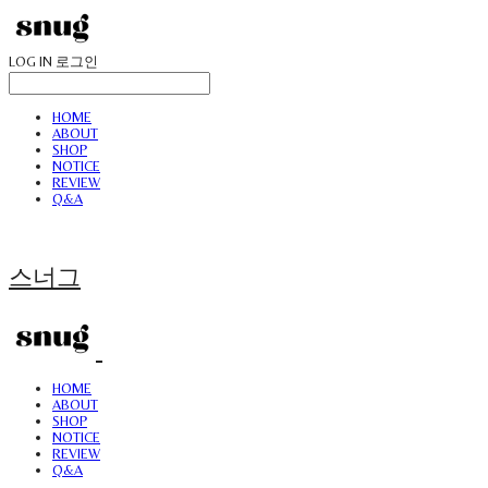
LOG IN
로그인
HOME
ABOUT
SHOP
NOTICE
REVIEW
Q&A
스너그
HOME
ABOUT
SHOP
NOTICE
REVIEW
Q&A