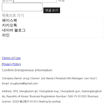
글쓴이
내용
댓글 쓰기
목록으로 가기
페이스북
카카오톡
네이버 블로그
라인
Terms of Use
Privacy Policy
Confirm Entrepreneur Information
Company Name: snug | Owner: Lee Narea | Personal Info Manager: Lee Seul |
Email: snugkorea@gmail.com
Address: 350, Gangbyeon-gil, Yeongdeok-eup, Yeongdeok-gun, Gyeongsangbuk-
do, Republic of Korea | Business Registration Number:
586-15-01303
| Business
License:
2020-울산동구-0133
| Hosting by sixshop