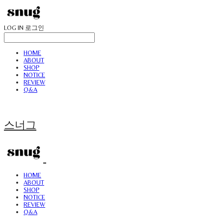
LOG IN
로그인
HOME
ABOUT
SHOP
NOTICE
REVIEW
Q&A
스너그
HOME
ABOUT
SHOP
NOTICE
REVIEW
Q&A