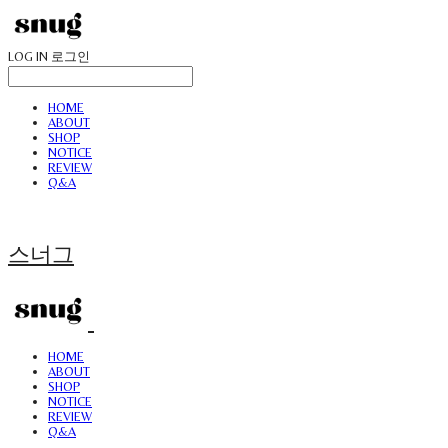
LOG IN
로그인
HOME
ABOUT
SHOP
NOTICE
REVIEW
Q&A
스너그
HOME
ABOUT
SHOP
NOTICE
REVIEW
Q&A