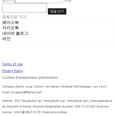
글쓴이
내용
댓글 쓰기
목록으로 가기
페이스북
카카오톡
네이버 블로그
라인
Terms of Use
Privacy Policy
Confirm Entrepreneur Information
Company Name: snug | Owner: Lee Narea | Personal Info Manager: Lee Seul |
Email: snugkorea@gmail.com
Address: 350, Gangbyeon-gil, Yeongdeok-eup, Yeongdeok-gun, Gyeongsangbuk-
do, Republic of Korea | Business Registration Number:
586-15-01303
| Business
License:
2020-울산동구-0133
| Hosting by sixshop