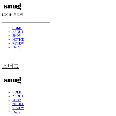
LOG IN
로그인
HOME
ABOUT
SHOP
NOTICE
REVIEW
Q&A
스너그
HOME
ABOUT
SHOP
NOTICE
REVIEW
Q&A