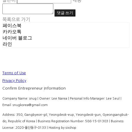
글쓴이
내용
댓글 쓰기
목록으로 가기
페이스북
카카오톡
네이버 블로그
라인
Terms of Use
Privacy Policy
Confirm Entrepreneur Information
Company Name: snug | Owner: Lee Narea | Personal Info Manager: Lee Seul |
Email: snugkorea@gmail.com
Address: 350, Gangbyeon-gil, Yeongdeok-eup, Yeongdeok-gun, Gyeongsangbuk-
do, Republic of Korea | Business Registration Number:
586-15-01303
| Business
License:
2020-울산동구-0133
| Hosting by sixshop