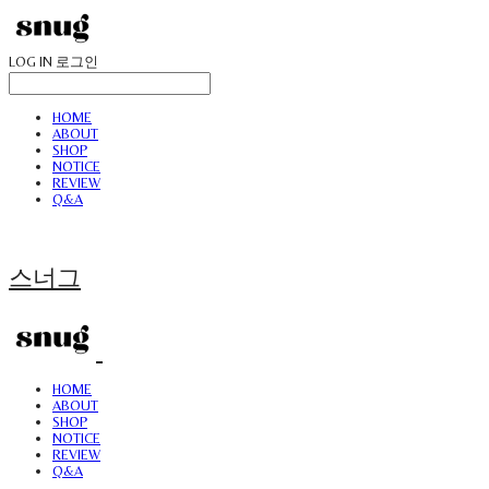
LOG IN
로그인
HOME
ABOUT
SHOP
NOTICE
REVIEW
Q&A
스너그
HOME
ABOUT
SHOP
NOTICE
REVIEW
Q&A