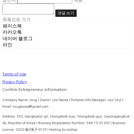
글쓴이
내용
댓글 쓰기
목록으로 가기
페이스북
카카오톡
네이버 블로그
라인
Terms of Use
Privacy Policy
Confirm Entrepreneur Information
Company Name: snug | Owner: Lee Narea | Personal Info Manager: Lee Seul |
Email: snugkorea@gmail.com
Address: 350, Gangbyeon-gil, Yeongdeok-eup, Yeongdeok-gun, Gyeongsangbuk-
do, Republic of Korea | Business Registration Number:
586-15-01303
| Business
License:
2020-울산동구-0133
| Hosting by sixshop