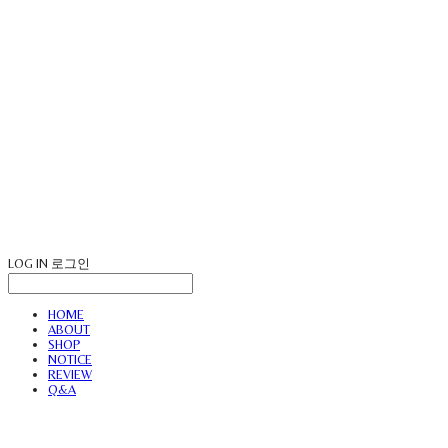
LOG IN
로그인
HOME
ABOUT
SHOP
NOTICE
REVIEW
Q&A