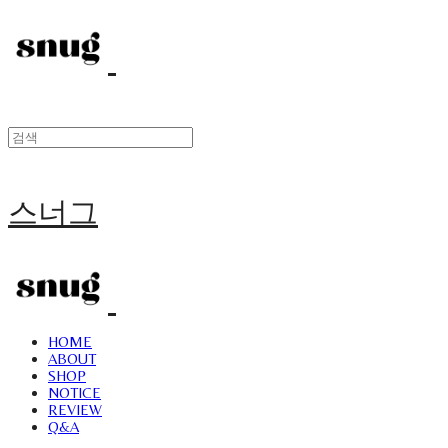
스너그
HOME
ABOUT
SHOP
NOTICE
REVIEW
Q&A