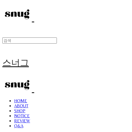
스너그
HOME
ABOUT
SHOP
NOTICE
REVIEW
Q&A