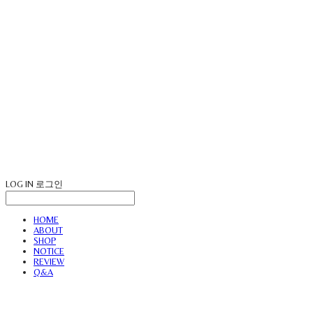
LOG IN
로그인
HOME
ABOUT
SHOP
NOTICE
REVIEW
Q&A