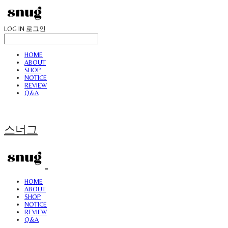
LOG IN
로그인
HOME
ABOUT
SHOP
NOTICE
REVIEW
Q&A
스너그
HOME
ABOUT
SHOP
NOTICE
REVIEW
Q&A