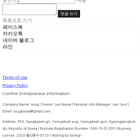
글쓴이
내용
댓글 쓰기
목록으로 가기
페이스북
카카오톡
네이버 블로그
라인
Terms of Use
Privacy Policy
Confirm Entrepreneur Information
Company Name: snug | Owner: Lee Narea | Personal Info Manager: Lee Seul |
Email: snugkorea@gmail.com
Address: 350, Gangbyeon-gil, Yeongdeok-eup, Yeongdeok-gun, Gyeongsangbuk-
do, Republic of Korea | Business Registration Number:
586-15-01303
| Business
License:
2020-울산동구-0133
| Hosting by sixshop