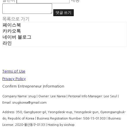
글쓴이
내용
댓글 쓰기
목록으로 가기
페이스북
카카오톡
네이버 블로그
라인
Terms of Use
Privacy Policy
Confirm Entrepreneur Information
Company Name: snug | Owner: Lee Narea | Personal Info Manager: Lee Seul |
Email: snugkorea@gmail.com
Address: 350, Gangbyeon-gil, Yeongdeok-eup, Yeongdeok-gun, Gyeongsangbuk-
do, Republic of Korea | Business Registration Number:
586-15-01303
| Business
License:
2020-울산동구-0133
| Hosting by sixshop