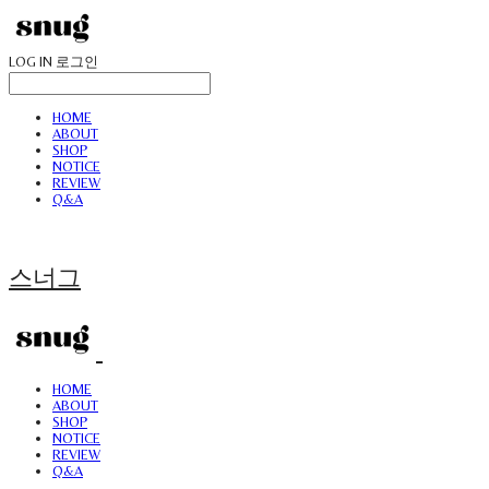
LOG IN
로그인
HOME
ABOUT
SHOP
NOTICE
REVIEW
Q&A
스너그
HOME
ABOUT
SHOP
NOTICE
REVIEW
Q&A