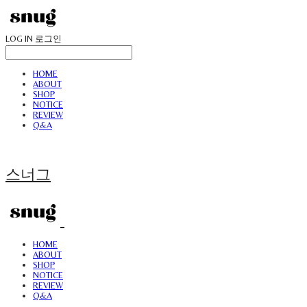
LOG IN
로그인
HOME
ABOUT
SHOP
NOTICE
REVIEW
Q&A
스너그
HOME
ABOUT
SHOP
NOTICE
REVIEW
Q&A