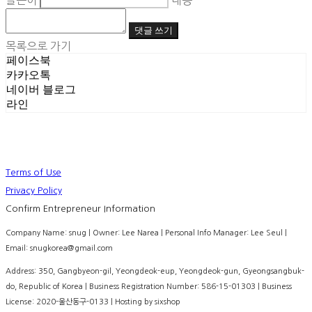
글쓴이
내용
댓글 쓰기
목록으로 가기
페이스북
카카오톡
네이버 블로그
라인
Terms of Use
Privacy Policy
Confirm Entrepreneur Information
Company Name: snug | Owner: Lee Narea | Personal Info Manager: Lee Seul |
Email: snugkorea@gmail.com
Address: 350, Gangbyeon-gil, Yeongdeok-eup, Yeongdeok-gun, Gyeongsangbuk-
do, Republic of Korea | Business Registration Number:
586-15-01303
| Business
License:
2020-울산동구-0133
| Hosting by sixshop