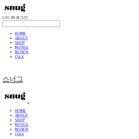
LOG IN
로그인
HOME
ABOUT
SHOP
NOTICE
REVIEW
Q&A
스너그
HOME
ABOUT
SHOP
NOTICE
REVIEW
Q&A