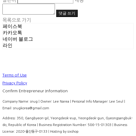
글쓴이
내용
댓글 쓰기
목록으로 가기
페이스북
카카오톡
네이버 블로그
라인
Terms of Use
Privacy Policy
Confirm Entrepreneur Information
Company Name: snug | Owner: Lee Narea | Personal Info Manager: Lee Seul |
Email: snugkorea@gmail.com
Address: 350, Gangbyeon-gil, Yeongdeok-eup, Yeongdeok-gun, Gyeongsangbuk-
do, Republic of Korea | Business Registration Number:
586-15-01303
| Business
License:
2020-울산동구-0133
| Hosting by sixshop