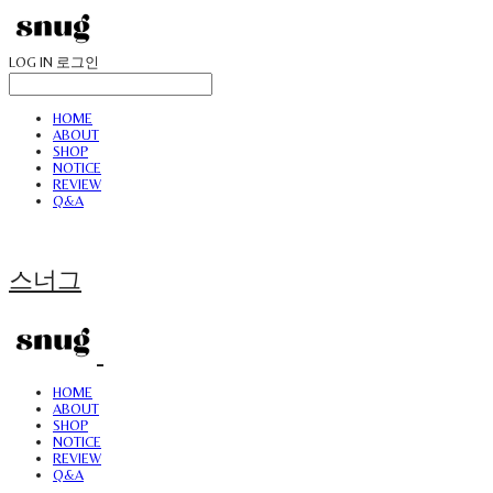
LOG IN
로그인
HOME
ABOUT
SHOP
NOTICE
REVIEW
Q&A
스너그
HOME
ABOUT
SHOP
NOTICE
REVIEW
Q&A