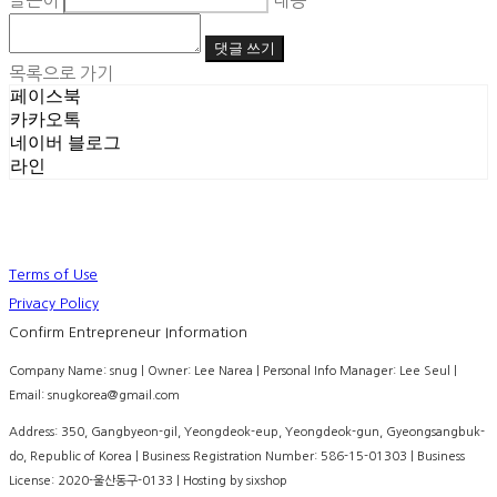
글쓴이
내용
댓글 쓰기
목록으로 가기
페이스북
카카오톡
네이버 블로그
라인
Terms of Use
Privacy Policy
Confirm Entrepreneur Information
Company Name: snug | Owner: Lee Narea | Personal Info Manager: Lee Seul |
Email: snugkorea@gmail.com
Address: 350, Gangbyeon-gil, Yeongdeok-eup, Yeongdeok-gun, Gyeongsangbuk-
do, Republic of Korea | Business Registration Number:
586-15-01303
| Business
License:
2020-울산동구-0133
| Hosting by sixshop