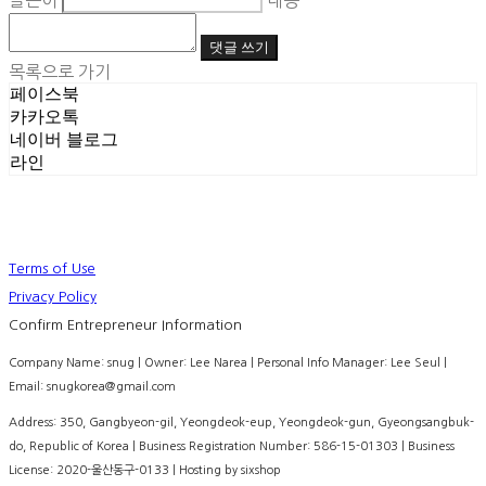
글쓴이
내용
댓글 쓰기
목록으로 가기
페이스북
카카오톡
네이버 블로그
라인
Terms of Use
Privacy Policy
Confirm Entrepreneur Information
Company Name: snug | Owner: Lee Narea | Personal Info Manager: Lee Seul |
Email: snugkorea@gmail.com
Address: 350, Gangbyeon-gil, Yeongdeok-eup, Yeongdeok-gun, Gyeongsangbuk-
do, Republic of Korea | Business Registration Number:
586-15-01303
| Business
License:
2020-울산동구-0133
| Hosting by sixshop