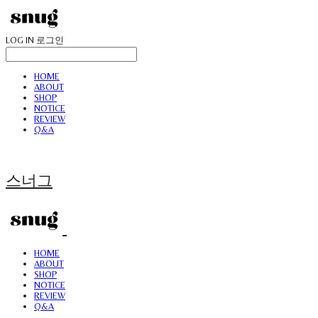
LOG IN
로그인
HOME
ABOUT
SHOP
NOTICE
REVIEW
Q&A
스너그
HOME
ABOUT
SHOP
NOTICE
REVIEW
Q&A