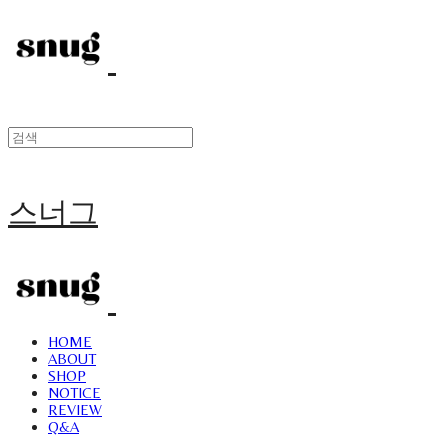
스너그
HOME
ABOUT
SHOP
NOTICE
REVIEW
Q&A