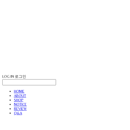
LOG IN
로그인
HOME
ABOUT
SHOP
NOTICE
REVIEW
Q&A