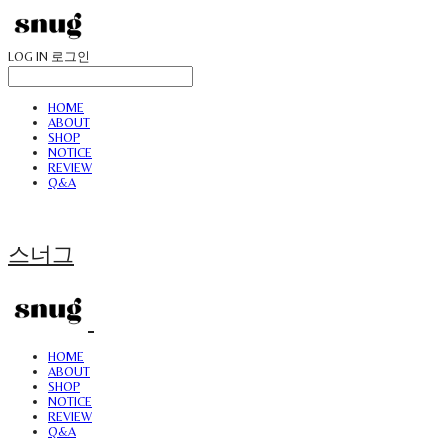
LOG IN
로그인
HOME
ABOUT
SHOP
NOTICE
REVIEW
Q&A
스너그
HOME
ABOUT
SHOP
NOTICE
REVIEW
Q&A