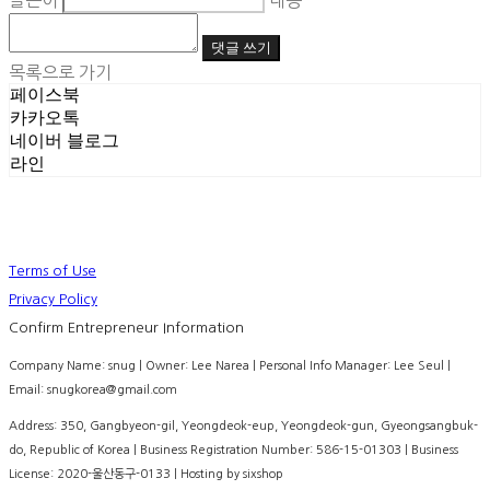
글쓴이
내용
댓글 쓰기
목록으로 가기
페이스북
카카오톡
네이버 블로그
라인
Terms of Use
Privacy Policy
Confirm Entrepreneur Information
Company Name: snug | Owner: Lee Narea | Personal Info Manager: Lee Seul |
Email: snugkorea@gmail.com
Address: 350, Gangbyeon-gil, Yeongdeok-eup, Yeongdeok-gun, Gyeongsangbuk-
do, Republic of Korea | Business Registration Number:
586-15-01303
| Business
License:
2020-울산동구-0133
| Hosting by sixshop