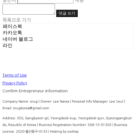
글쓴이
내용
댓글 쓰기
목록으로 가기
페이스북
카카오톡
네이버 블로그
라인
Terms of Use
Privacy Policy
Confirm Entrepreneur Information
Company Name: snug | Owner: Lee Narea | Personal Info Manager: Lee Seul |
Email: snugkorea@gmail.com
Address: 350, Gangbyeon-gil, Yeongdeok-eup, Yeongdeok-gun, Gyeongsangbuk-
do, Republic of Korea | Business Registration Number:
586-15-01303
| Business
License:
2020-울산동구-0133
| Hosting by sixshop