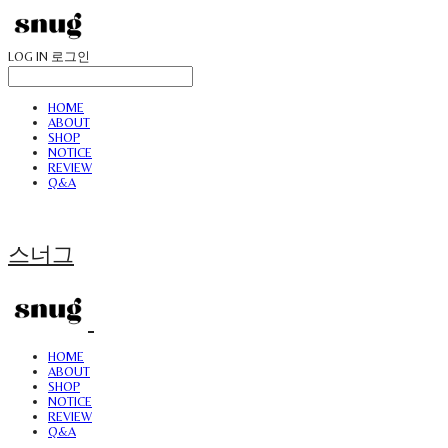
LOG IN
로그인
HOME
ABOUT
SHOP
NOTICE
REVIEW
Q&A
스너그
HOME
ABOUT
SHOP
NOTICE
REVIEW
Q&A